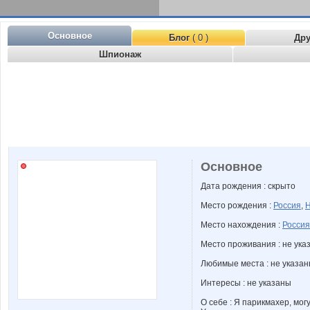
Основное
Блог
( 0 )
Др
Шпионаж
Основное
Дата рождения : скрыто
Место рождения :
Россия
,
Н
Место нахождения :
Россия
Место проживания : не ука
Любимые места : не указа
Интересы : не указаны
О себе : Я парикмахер, мог