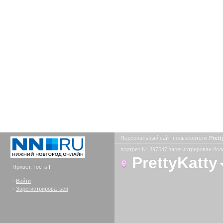
Персональный сайт пользователя
Pret
портрет № 397547 зарегистрирован боле
PrettyKatty
Привет, Гость !
-
Войти
-
Зарегистрироваться